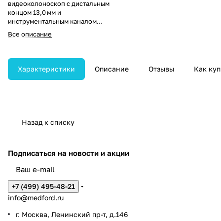
видеоколоноскоп с дистальным
концом 13,0 мм и
инструментальным каналом
3,8 мм для расширенных
Все описание
эндоскопических процедур.
Обеспечивает отличную
манёвренность, визуализацию
на глубине 3–100 мм и изгиб
Характеристики
Описание
Отзывы
Как куп
дистальной части 180° вверх/
вниз.
Назад к списку
Подписаться
на новости и акции
+7 (499) 495-48-21
info@medford.ru
г. Москва, Ленинский пр-т, д.146