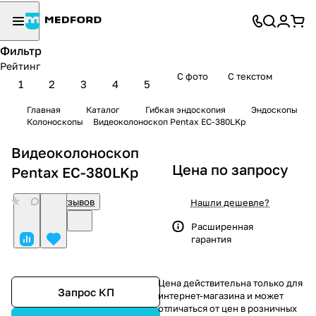
Фильтр
Рейтинг
С фото
С текстом
1
2
3
4
5
Главная
Каталог
Гибкая эндоскопия
Эндоскопы
Колоноскопы
Видеоколоноскоп Pentax EC-380LKp
Видеоколоноскоп
Цена по запросу
Pentax EC-380LKp
0
Нет отзывов
Нашли дешевле?
Расширенная
гарантия
Цена действительна только для
Запрос КП
интернет-магазина и может
отличаться от цен в розничных