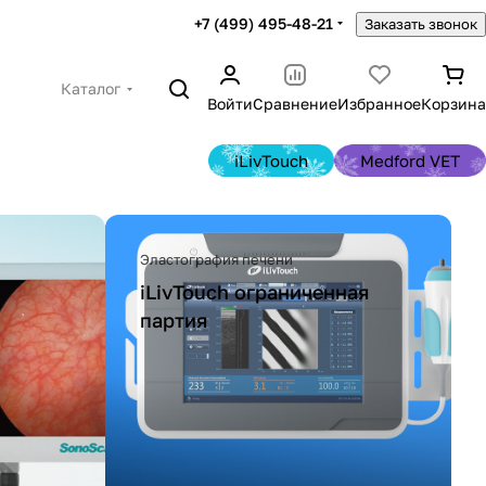
+7 (499) 495-48-21
Заказать звонок
Каталог
Войти
Сравнение
Избранное
Корзина
iLivTouch
Medford VET
Эластография печени
iLivTouch ограниченная
партия