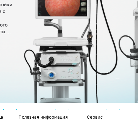
тойки
е с
ого
ти.
да
Полезная информация
Сервис