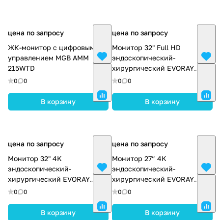
цена по запросу
цена по запросу
ЖК-монитор с цифровым
Монитор 32" Full HD
управлением MGB AMM
эндоскопический-
215WTD
хирургический EVORAY
S3221P
0
0
0
0
В корзину
В корзину
цена по запросу
цена по запросу
Монитор 32" 4K
Монитор 27” 4K
эндоскопический-
эндоскопический-
хирургический EVORAY
хирургический EVORAY
S3281P
S2785P
0
0
0
0
В корзину
В корзину