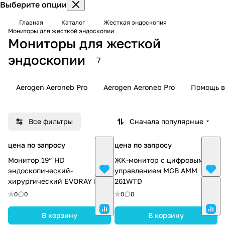
Выберите опции
Главная
Каталог
Жесткая эндоскопия
Мониторы для жесткой эндоскопии
Мониторы для жесткой
эндоскопии
7
Aerogen Aeroneb Pro
Aerogen Aeroneb Pro
Помощь в
Все фильтры
Сначала популярные
цена по запросу
цена по запросу
Монитор 19” HD
ЖК-монитор с цифровым
эндоскопический-
управлением MGB AMM
хирургический EVORAY E190
261WTD
0
0
0
0
В корзину
В корзину