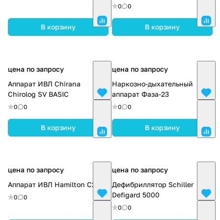
HEART GUARDIAN HR-501
0
0
В корзину
В корзину
цена по запросу
цена по запросу
Аппарат ИВЛ Chirana
Наркозно-дыхательный
Chirolog SV BASIC
аппарат Фаза-23
0
0
0
0
В корзину
В корзину
цена по запросу
цена по запросу
Аппарат ИВЛ Hamilton C2
Дефибриллятор Schiller
Defigard 5000
0
0
0
0