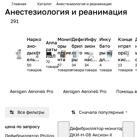
Главная
Каталог
Анестезиология и реанимация
Анестезиология и реанимация
291
Нарко
Монит
Дефи
Инфу
Инку
Конце
Аппа
зно-
оры
брил
зион
бато
нтрат
раты
дыхат
пацие
лято
ные
ры
оры
ИВЛ
ельны
нта
ры
насо
для
кисло
72
50
57
34
34
4
13
е
сы
ново
рода
товара
товаров
товаров
товара
товара
товара
товаров
аппар
рожд
аты
ённы
х
Aerogen Aeroneb Pro
Aerogen Aeroneb Pro
Помощь в
Все фильтры
Сначала популярные
цена по запросу
Дефибриллятор-монитор
ДКИ-Н-08 Аксион-Х
Дефибриллятор Philips