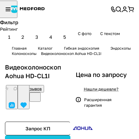
Фильтр
Рейтинг
С фото
С текстом
1
2
3
4
5
Главная
Каталог
Гибкая эндоскопия
Эндоскопы
Колоноскопы
Видеоколоноскоп Aohua HD-CL1I
Видеоколоноскоп
Цена по запросу
Aohua HD-CL1I
0
Нет отзывов
Нашли дешевле?
Расширенная
гарантия
Запрос КП