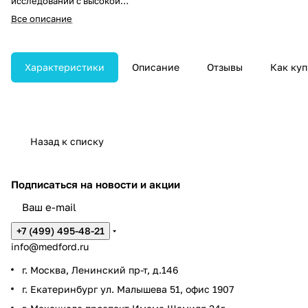
исследований с высокой
чёткостью изображения.
Все описание
Оснащён рабочей частью
длиной 1330 мм и диаметром
12,8 мм, четырёхсторонним
изгибом дистального конца,
Характеристики
Описание
Отзывы
Как куп
глубиной резкости 2–100 мм и
полем зрения 145°. Совместим с
видеопроцессором Aohua AC-1.
Назад к списку
Подписаться
на новости и акции
+7 (499) 495-48-21
info@medford.ru
г. Москва, Ленинский пр-т, д.146
г. Екатеринбург ул. Малышева 51, офис 1907