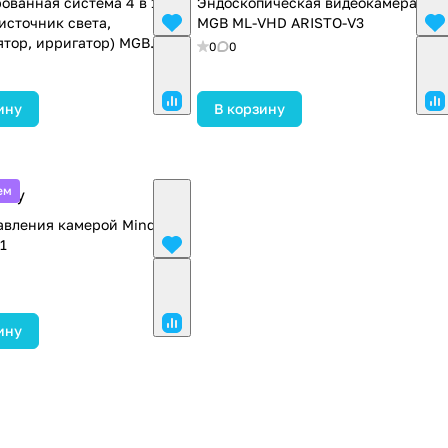
ованная система 4 в 1
Эндоскопическая видеокамера
 источник света,
MGB ML-VHD ARISTO-V3
тор, ирригатор) MGB
0
0
ину
В корзину
ем
осу
авления камерой Mindray
1
ину