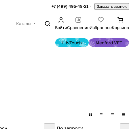
+7 (499) 495-48-21
Заказать звонок
Каталог
Войти
Сравнение
Избранное
Корзина
iLivTouch
Medford VET
осу
По запросу