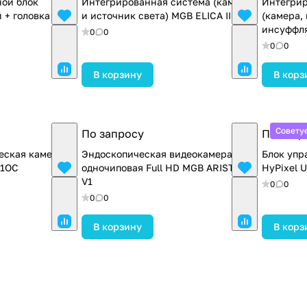
ной блок
Интегрированная система (камера
Интегрир
 + головка
и источник света) MGB ELICA III
(камера,
инсуффля
0
0
Fencer III
0
0
В корзину
В корз
Совету
По запросу
По запр
еская камера
Эндоскопическая видеокамера
Блок упр
01ОС
одночиповая Full HD MGB ARISTO-
HyPixel U
V1
0
0
0
0
В корзину
В корз