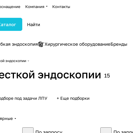
оснащение
Компания
Контакты
Каталог
ибкая эндоскопия
Хирургическое оборудование
Бренды
ой эндоскопии
есткой эндоскопии
15
одборе под задачи ЛПУ
+ Еще подборки
лярные
По запросу
По запр