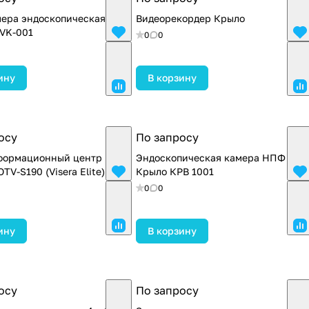
ера эндоскопическая
Видеорекордер Крыло
EVK-001
0
0
ину
В корзину
осу
По запросу
формационный центр
Эндоскопическая камера НПФ
TV-S190 (Visera Elite)
Крыло КРВ 1001
0
0
ину
В корзину
осу
По запросу