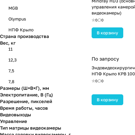
Mindray HD3 (основ
управления камерой
MGB
видеокамеры)
Olympus
0
0
НПФ Крыло
В корзину
Страна производства
Вес, кг
11
По запросу
12,3
Эндовидеохирургич
7,5
НПФ Крыло КРВ 10
0
0
7,8
Размеры (Ш×В×Г), мм
Электропитание, В (Гц)
В корзину
Разрешение, пикселей
Время работы, часов
Видеовыходы
Управление
Тип матрицы видеокамеры
Масса головки видеокамеры, г