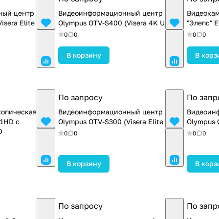
ный центр
Видеоинформационный центр
Видеокам
era Elite II)
Olympus OTV-S400 (Visera 4K UHD)
"Элепс" 
0
0
0
0
В корзину
В корз
По запросу
По запр
копическая
Видеоинформационный центр
Видеоин
1HD с
Olympus OTV-S300 (Visera Elite II)
Olympus O
D
0
0
0
0
В корзину
В корз
По запросу
По запр