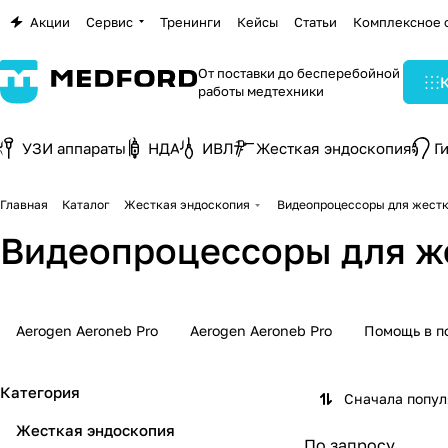
Акции
Сервис
Тренинги
Кейсы
Статьи
Комплексное 
От поставки до бесперебойной
работы медтехники
УЗИ аппараты
НДА
ИВЛ
Жесткая эндоскопия
Г
Главная
Каталог
Жесткая эндоскопия
Видеопроцессоры для жестк
Видеопроцессоры для ж
Aerogen Aeroneb Pro
Aerogen Aeroneb Pro
Помощь в п
Категория
Сначала попу
Жесткая эндоскопия
По запросу