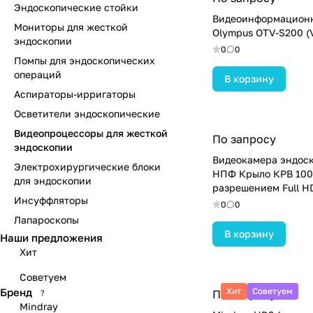
Эндоскопические стойки
Видеоинформацион
Мониторы для жесткой
Olympus OTV-S200 (Vis
эндоскопии
0
0
Помпы для эндоскопических
операций
В корзину
Аспираторы-ирригаторы
Осветители эндоскопические
Видеопроцессоры для жесткой
По запросу
эндоскопии
Видеокамера эндос
Электрохирургические блоки
НПФ Крыло КРВ 100
для эндоскопии
разрешением Full H
Инсуффляторы
0
0
Лапароскопы
В корзину
Наши предложения
Хит
Советуем
Бренд
Хит
Советуем
По запросу
?
Mindray