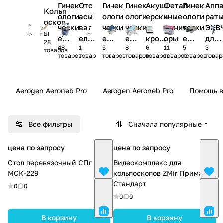
Гинек
Отс
Гинек
Гинек
Акуш
Фетал
Гинек
Апп
Кольп
ологи
асы
ологи
ологи
ерски
ьные
ологи
рат
оскоп
чески
ват
чески
чески
е
монит
чески
ЭХВ
ы
е
ели
е
е
крова
оры
е
для
28
48
1
5
8
6
11
5
3
кресл
гине
свети
столы
ти
комба
гине
товаров
товаров
товар
товаров
товаров
товаров
товаров
товаров
товар
а
кол
льник
йны
коло
огич
и
гии
еск
Aerogen Aeroneb Pro
Aerogen Aeroneb Pro
Помощь в
ие
Все фильтры
Сначала популярные
цена по запросу
цена по запросу
Стол перевязочный СПг
Видеокомплекс для
МСК-229
кольпоскопов ZMir Прима К
Стандарт
0
0
0
0
В корзину
В корзину