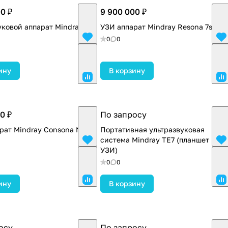
0 ₽
9 900 000 ₽
уковой аппарат Mindray
УЗИ аппарат Mindray Resona 7s
0
0
ину
В корзину
0 ₽
По запросу
рат Mindray Consona N7
Портативная ультразвуковая
система Mindray TE7 (планшет
УЗИ)
0
0
ину
В корзину
осу
По запросу