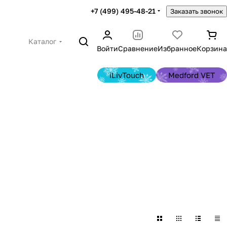
+7 (499) 495-48-21
Заказать звонок
Каталог
Войти
Сравнение
Избранное
Корзина
iLivTouch
Medford VET
Источники
ры для УЗИ
бесперебойного питания
в
1 товар