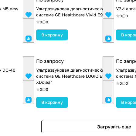
y M5 new
Ультразвуковая диагностическая
УЗИ аппа
система GE Healthcare Vivid E95
0
0
0
0
В корзину
В корз
По запросу
По запр
y DC-40
Ультразвуковая диагностическая
Ультразв
система GE Healthcare LOGIQ E9
система 
XDclear
0
0
0
0
В корзину
В корз
Загрузить еще