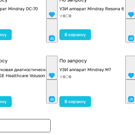
рат Mindray DC-70
УЗИ аппарат Mindray Resona 6
0
0
ину
В корзину
осу
По запросу
уковая диагностическая
УЗИ аппарат Mindray M7
GE Healthcare Voluson E6
0
0
ину
В корзину