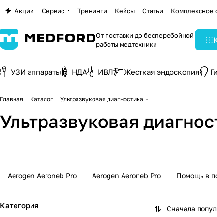
Акции
Сервис
Тренинги
Кейсы
Статьи
Комплексное 
От поставки до бесперебойной
работы медтехники
УЗИ аппараты
НДА
ИВЛ
Жесткая эндоскопия
Г
Главная
Каталог
Ультразвуковая диагностика
Ультразвуковая диагнос
УЗИ аппараты
Датчики для УЗИ
333 товара
543 товара
Aerogen Aeroneb Pro
Aerogen Aeroneb Pro
Помощь в п
Категория
Сначала попу