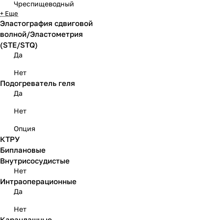
Чреспищеводный
+ Еще
Эластография сдвиговой
волной/Эластометрия
(STE/STQ)
Да
Нет
Подогреватель геля
Да
Нет
Опция
КТРУ
Биплановые
Внутрисосудистые
Нет
Интраоперационные
Да
Нет
Карандашные