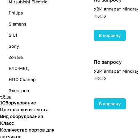
Mitsubishi Electric
УЗИ аппарат Mindra
Philips
0
0
Siemens
SIUI
В корзину
Sony
Zonare
По запросу
ЕЛС-МЕД
УЗИ аппарат Mindra
0
0
НПО Сканер
Электрон
+ Еще
1Оборудование
В корзину
Цвет шапки и текста
Вид оборудования
Класс
Количество портов для
датчиков