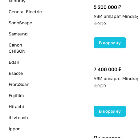
Mindray
5 200 000 ₽
General Electric
УЗИ аппарат Mindra
SonoScape
0
0
Samsung
В корзину
Canon
CHISON
Edan
7 400 000 ₽
Esaote
УЗИ аппарат Mindray
FibroScan
0
0
Fujifilm
Hitachi
В корзину
iLivtouch
Ippon
По запросу