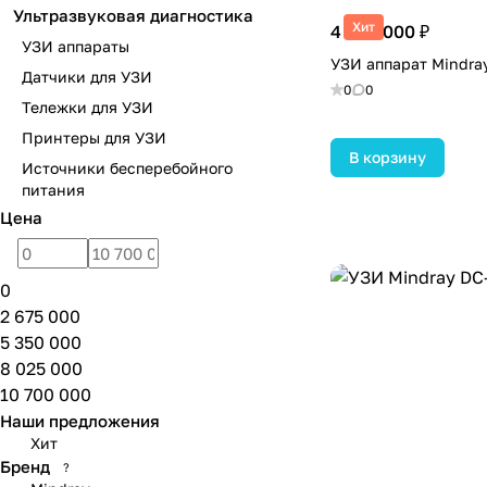
Ультразвуковая диагностика
Хит
4 400 000 ₽
УЗИ аппараты
УЗИ аппарат Mindra
Датчики для УЗИ
0
0
Тележки для УЗИ
Принтеры для УЗИ
В корзину
Источники бесперебойного
питания
Цена
0
2 675 000
5 350 000
8 025 000
10 700 000
Наши предложения
Хит
Бренд
?