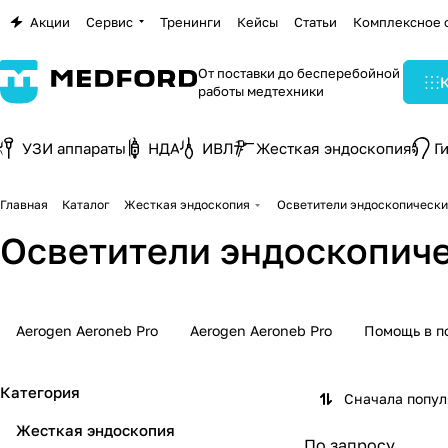
Акции
Сервис
Тренинги
Кейсы
Статьи
Комплексное 
От поставки до бесперебойной
работы медтехники
УЗИ аппараты
НДА
ИВЛ
Жесткая эндоскопия
Г
Главная
Каталог
Жесткая эндоскопия
Осветители эндоскопическ
Осветители эндоскопич
Aerogen Aeroneb Pro
Aerogen Aeroneb Pro
Помощь в п
Категория
Сначала попу
Жесткая эндоскопия
По запросу