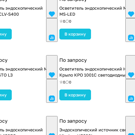
ль эндоскопический
Осветитель эндоскопический MGB
CLV-S400
MS-LED
0
0
ину
В корзину
осу
По запросу
ль эндоскопический MGB
Осветитель эндоскопический НПФ
STO L3
Крыло КРО 1001С светодиодный
0
0
ину
В корзину
осу
По запросу
ль эндоскопический
Эндоскопический источник света