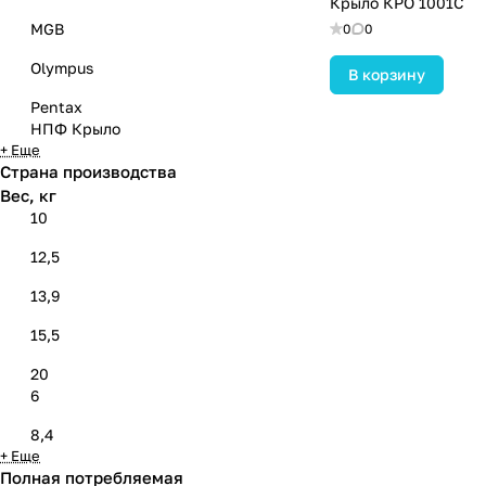
Крыло КРО 1001С
MGB
0
0
Olympus
В корзину
Pentax
НПФ Крыло
+ Еще
Страна производства
Вес, кг
10
12,5
13,9
15,5
20
6
8,4
+ Еще
Полная потребляемая