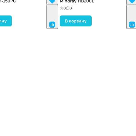
H‑150PC
Mindray HB200L
0
0
ину
В корзину