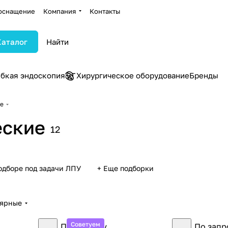
оснащение
Компания
Контакты
Каталог
ибкая эндоскопия
Хирургическое оборудование
Бренды
ие
еские
12
одборе под задачи ЛПУ
+ Еще подборки
лярные
Советуем
По запросу
По запр