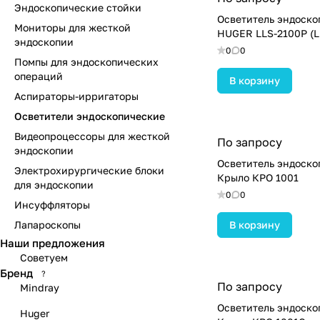
Эндоскопические стойки
Осветитель эндоско
Мониторы для жесткой
HUGER LLS-2100P (L
эндоскопии
0
0
Помпы для эндоскопических
операций
В корзину
Аспираторы-ирригаторы
Осветители эндоскопические
Видеопроцессоры для жесткой
По запросу
эндоскопии
Осветитель эндоск
Электрохирургические блоки
Крыло КРО 1001
для эндоскопии
0
0
Инсуффляторы
Лапароскопы
В корзину
Наши предложения
Советуем
Бренд
?
По запросу
Mindray
Осветитель эндоско
Huger