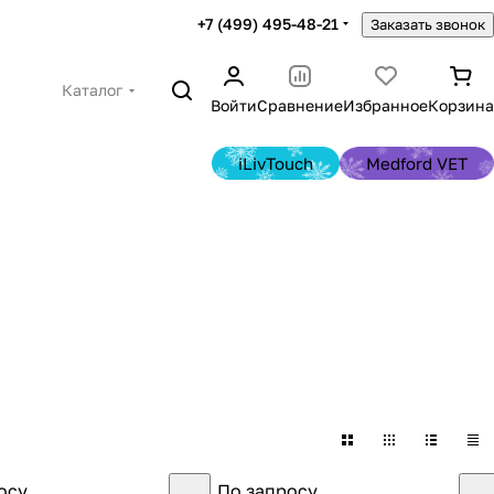
+7 (499) 495-48-21
Заказать звонок
Каталог
Войти
Сравнение
Избранное
Корзина
iLivTouch
Medford VET
осу
По запросу