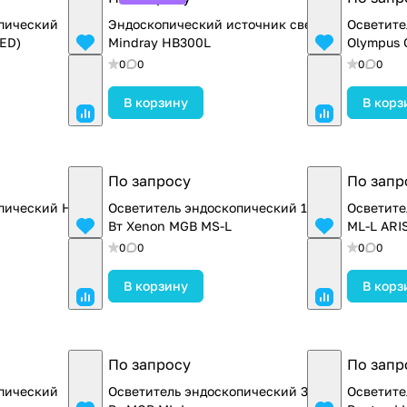
пический
Эндоскопический источник света
Осветите
ED)
Mindray HB300L
Olympus 
0
0
0
0
В корзину
В корз
По запросу
По запр
опический НПФ
Осветитель эндоскопический 180
Осветите
Вт Xenon MGB MS-L
ML-L ARI
0
0
0
0
В корзину
В корз
По запросу
По запр
пический
Осветитель эндоскопический 300
Осветите