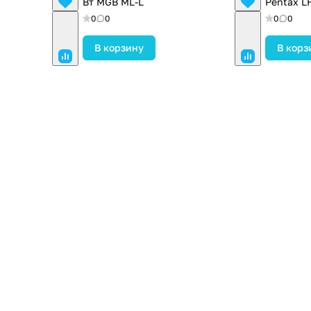
Вт MGB ML-L
Pentax L
0
0
0
0
В корзину
В корз