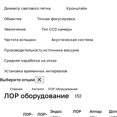
Диаметр светового пятна
Кронштейн
Объектив
Точная фокусировка
Увеличение
Тип CCD камеры
Частота вспышки
Акустическая система
Производительность источника вакуума
Средняя наработка на отказ
Установка временных интервалов
Выберите опции
Главная
Каталог
ЛОР оборудование
ЛОР оборудование
152
Эндос
ЛОР
Аппар
Доп
ЛОР-
ЛОР-
копы
-
аты
нит