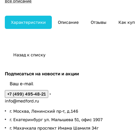
Все описание
вводимой трубкой диаметром
13,2 мм, рабочим каналом 3,8
мм, длиной 1500 мм, глубиной
резкости 3–100 мм и углами
Характеристики
Описание
Отзывы
Как куп
изгиба дистального конца 180°
вверх / 180° вниз.
Назад к списку
Подписаться
на новости и акции
+7 (499) 495-48-21
info@medford.ru
г. Москва, Ленинский пр-т, д.146
г. Екатеринбург ул. Малышева 51, офис 1907
г. Махачкала проспект Имама Шамиля 34г