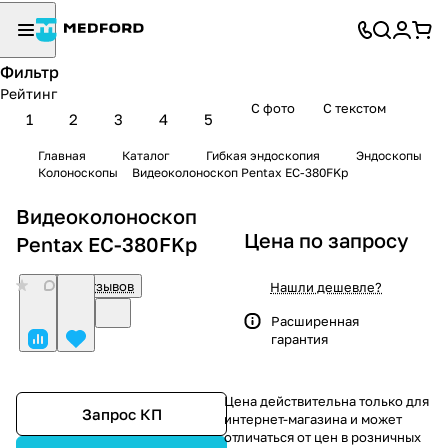
Фильтр
Рейтинг
С фото
С текстом
1
2
3
4
5
Главная
Каталог
Гибкая эндоскопия
Эндоскопы
Колоноскопы
Видеоколоноскоп Pentax EC-380FKp
Видеоколоноскоп
Цена по запросу
Pentax EC-380FKp
0
Нет отзывов
Нашли дешевле?
Расширенная
гарантия
Цена действительна только для
Запрос КП
интернет-магазина и может
отличаться от цен в розничных