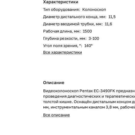
Характеристики
Тип оборудования
:
Колоноскоп
Диаметр дистального конца, мм
:
11,5
Диаметр вводимой трубки, мм
:
11,6
Рабочая длина, мм
:
1500
Глубина резкости, мм
:
3-100
Угол поля зрения, °
:
140°
Все характеристики
Описание
Видеоколоноскоп Pentax EC-3490FK предназн
проведения диагностических и терапевтическ
толстой кишке. Оснащён дистальным концом д
мм, инструментальным каналом 3,8 мм, рабоче
мм, глубиной резкости 3–100 мм и углами изги
Все описание
дистального конца 180° вверх / 180° вниз.