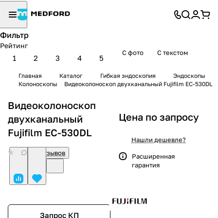
Фильтр
Рейтинг
С фото
С текстом
1
2
3
4
5
Главная
Каталог
Гибкая эндоскопия
Эндоскопы
Колоноскопы
Видеоколоноскоп двухканальный Fujifilm EC-530DL
Видеоколоноскоп
Цена по запросу
двухканальный
Fujifilm EC-530DL
Нашли дешевле?
0
Нет отзывов
Расширенная
гарантия
Запрос КП