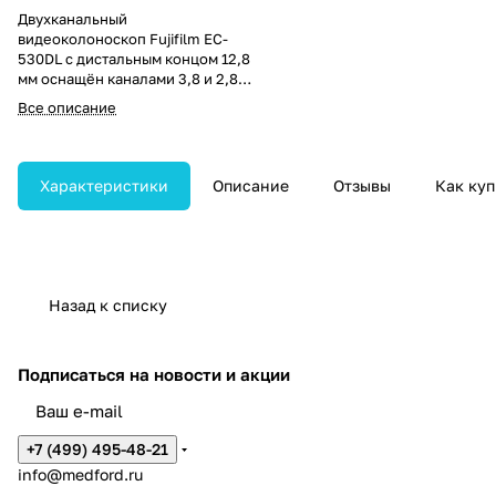
Двухканальный
видеоколоноскоп Fujifilm EC-
530DL с дистальным концом 12,8
мм оснащён каналами 3,8 и 2,8
мм для расширенных
Все описание
диагностических и лечебных
возможностей. Обеспечивает
глубину резкости 3–100 мм и
изгиб дистальной части 180°
Характеристики
Описание
Отзывы
Как куп
вверх/вниз.
Назад к списку
Подписаться
на новости и акции
+7 (499) 495-48-21
info@medford.ru