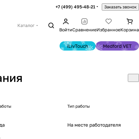
+7 (499) 495-48-21
Заказать звонок
Каталог
Войти
Сравнение
Избранное
Корзина
iLivTouch
Medford VET
ания
аботы
Тип работы
да
На месте работодателя
.