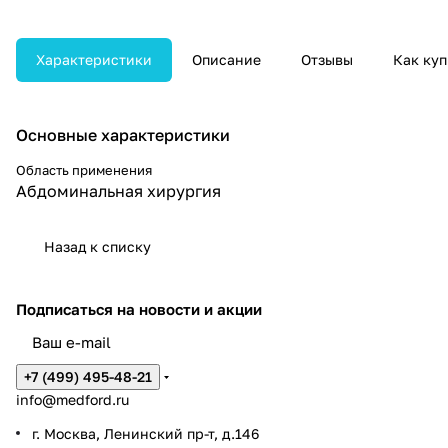
включая холецистэктомию и
аппендэктомию. Поставляется в
базовой комплектации.
Характеристики
Описание
Отзывы
Как куп
Основные характеристики
Область применения
Абдоминальная хирургия
Назад к списку
Подписаться
на новости и акции
+7 (499) 495-48-21
info@medford.ru
г. Москва, Ленинский пр-т, д.146