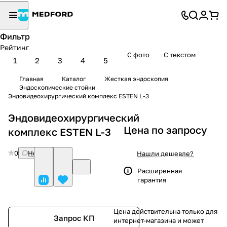
Фильтр
Рейтинг
С фото
С текстом
1
2
3
4
5
Главная
Каталог
Жесткая эндоскопия
Эндоскопические стойки
Эндовидеохирургический комплекс ESTEN L-3
Эндовидеохирургический
Цена по запросу
комплекс ESTEN L-3
0
Нет отзывов
Нашли дешевле?
Расширенная
гарантия
Цена действительна только для
Запрос КП
интернет-магазина и может