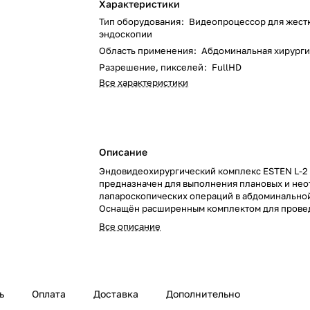
Характеристики
Тип оборудования
:
Видеопроцессор для жест
эндоскопии
Область применения
:
Абдоминальная хирурги
Разрешение, пикселей
:
FullHD
Все характеристики
Описание
Эндовидеохирургический комплекс ESTEN L-2
предназначен для выполнения плановых и не
лапароскопических операций в абдоминальной
Оснащён расширенным комплектом для прове
холецистэктомии, аппендэктомии и других вм
Все описание
ь
Оплата
Доставка
Дополнительно