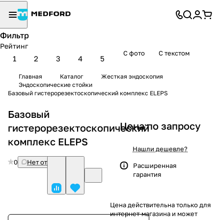
Фильтр
Рейтинг
С фото
С текстом
1
2
3
4
5
Главная
Каталог
Жесткая эндоскопия
Эндоскопические стойки
Базовый гистерорезектоскопический комплекс ELEPS
Базовый
Цена по запросу
гистерорезектоскопический
комплекс ELEPS
Нашли дешевле?
0
Нет отзывов
Расширенная
гарантия
Цена действительна только для
интернет-магазина и может