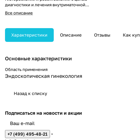
диагностики и лечения внутриматочной
патологии. Обеспечивает визуализацию и
Все описание
выполнение электрохирургических
вмешательств в полости матки. Подходит
для выявления различных нарушений
структуры эндометрия и их терапевтической
Характеристики
Описание
Отзывы
Как куп
коррекции.
Основные характеристики
Область применения
Эндоскопическая гинекология
Назад к списку
Подписаться
на новости и акции
+7 (499) 495-48-21