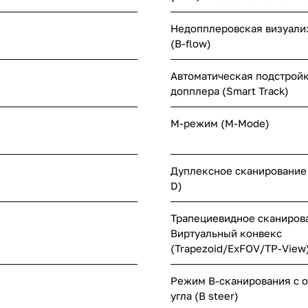
Недопплеровская визуали
(B-flow)
Автоматическая подстрой
допплера (Smart Track)
M-режим (M-Mode)
Дуплексное сканирование (В
D)
Трапециевидное сканиров
Виртуальный конвекс
(Trapezoid/ExFOV/TP-View
Режим B-сканирования с 
угла (B steer)