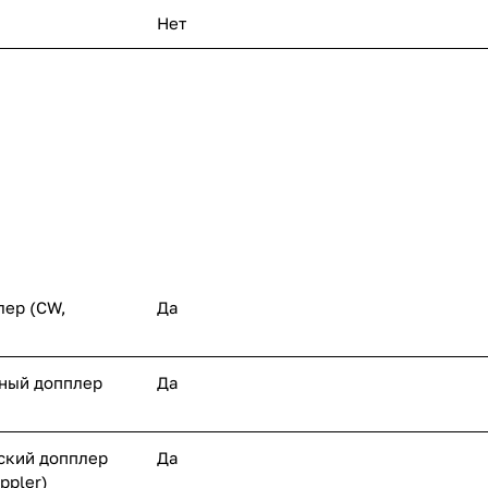
Нет
лер (CW,
Да
ный допплер
Да
ский допплер
Да
ppler)