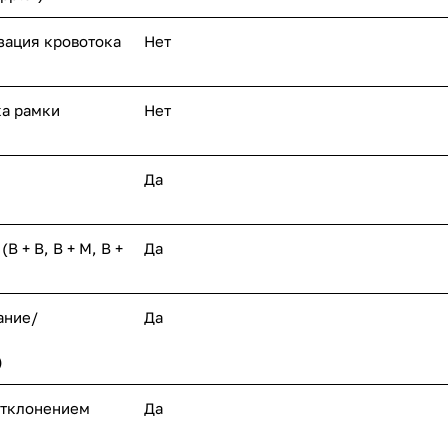
зация кровотока
Нет
ка рамки
Нет
Да
 + В, В + М, В +
Да
ание/
Да
)
отклонением
Да