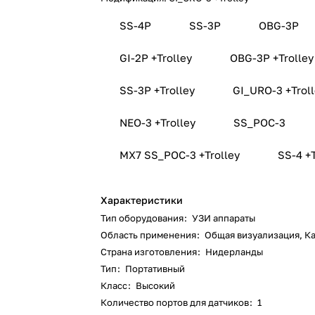
SS-4P
SS-3P
OBG-3P
GI-2P +Trolley
OBG-3P +Trolley
SS-3P +Trolley
GI_URO-3 +Tr
NEO-3 +Trolley
SS_POC-3
MX7 SS_POC-3 +Trolley
SS-
Характеристики
Тип оборудования
:
УЗИ аппараты
Область применения
:
Общая визуализация, К
Страна изготовления
:
Нидерланды
Тип
:
Портативный
Класс
:
Высокий
Количество портов для датчиков
:
1