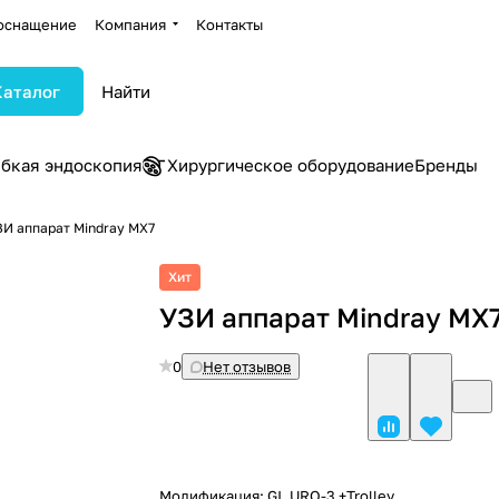
оснащение
Компания
Контакты
Каталог
ибкая эндоскопия
Хирургическое оборудование
Бренды
ЗИ аппарат Mindray MX7
Хит
УЗИ аппарат Mindray MX
0
Нет отзывов
Модификация:
GI_URO-3 +Trolley