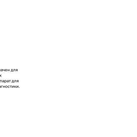
начен для
х
парат для
агностики.