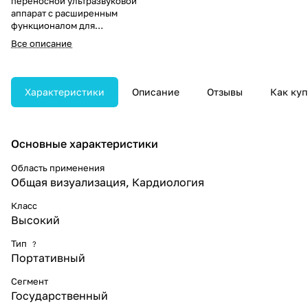
переносной ультразвуковой
аппарат с расширенным
функционалом для
стационарной и выездной
Все описание
диагностики. Компактный
корпус делает его удобным для
применения в условиях скорой
помощи.
Характеристики
Описание
Отзывы
Как куп
Основные характеристики
Область применения
Общая визуализация, Кардиология
Класс
Высокий
Тип
?
Портативный
Сегмент
Государственный