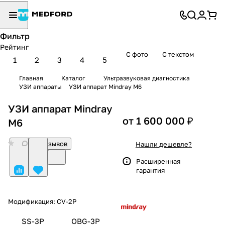
Фильтр
Рейтинг
С фото
С текстом
1
2
3
4
5
Главная
Каталог
Ультразвуковая диагностика
УЗИ аппараты
УЗИ аппарат Mindray M6
УЗИ аппарат Mindray
от 1 600 000 ₽
M6
0
Нет отзывов
Нашли дешевле?
Расширенная
гарантия
Модификация:
CV-2P
SS-3P
OBG-3P