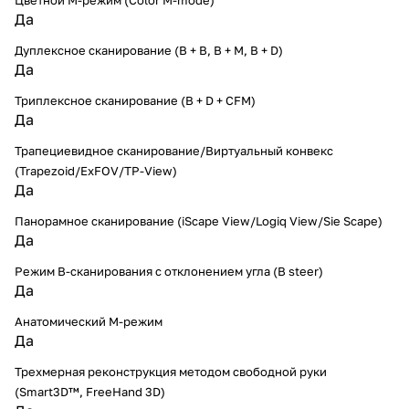
Цветной M-режим (Color M-mode)
Да
Дуплексное сканирование (В + В, В + М, В + D)
Да
Триплексное сканирование (В + D + CFM)
Да
Трапециевидное сканирование/Виртуальный конвекс
(Trapezoid/ExFOV/TP-View)
Да
Панорамное сканирование (iScape View/Logiq View/Sie Scape)
Да
Режим B-сканирования с отклонением угла (B steer)
Да
Анатомический М-режим
Да
Трехмерная реконструкция методом свободной руки
(Smart3D™, FreeHand 3D)