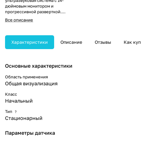
ультразвуковая система с 14-
дюймовым монитором и
прогрессивной разверткой.
Аппарат использует технологию
Все описание
динамической апертуры для
точной визуализации в
реальном времени по всему
полю обзора.
Характеристики
Описание
Отзывы
Как куп
Основные характеристики
Область применения
Общая визуализация
Класс
Начальный
Тип
?
Стационарный
Параметры датчика