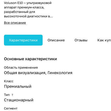
Voluson E10 — ультразвуковой
аппарат премиум-класса,
разработанный для
высокоточной диагностики в
акушерстве, гинекологии и
Все описание
трёхмерной визуализации.
Система поддерживает
подключение электронных
матричных датчиков с числом
Характеристики
Описание
Отзывы
Как куп
элементов от 8000, обеспечивая
исключительную детализацию
изображений. Благодаря
уникальной архитектуре и
Основные характеристики
техническим возможностям,
Voluson E10 не имеет прямых
Область применения
аналогов на рынке.
Общая визуализация, Гинекология
Класс
Премиальный
Тип
?
Стационарный
Сегмент