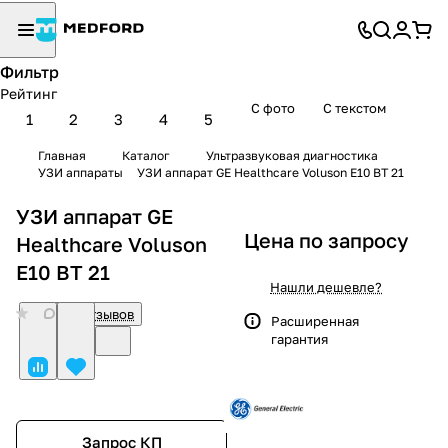
Фильтр
Рейтинг
С фото
С текстом
1
2
3
4
5
Главная
Каталог
Ультразвуковая диагностика
УЗИ аппараты
УЗИ аппарат GE Healthcare Voluson E10 BT 21
УЗИ аппарат GE
Цена по запросу
Healthcare Voluson
E10 BT 21
Нашли дешевле?
0
Нет отзывов
Расширенная
гарантия
Запрос КП