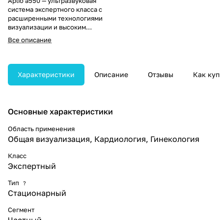
Aplio a550 — ультразвуковая
система экспертного класса с
расширенными технологиями
визуализации и высоким
качеством изображения.
Все описание
Обеспечивает быструю и точную
диагностику благодаря
интуитивному интерфейсу и
высокой производительности.
Характеристики
Описание
Отзывы
Как куп
Основные характеристики
Область применения
Общая визуализация, Кардиология, Гинекология
Класс
Экспертный
Тип
?
Стационарный
Сегмент