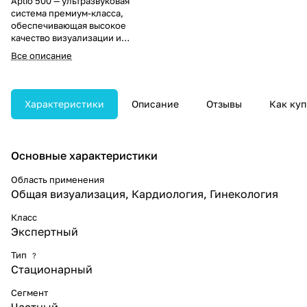
Aplio 500 — ультразвуковая
система премиум-класса,
обеспечивающая высокое
качество визуализации и
быструю диагностическую
Все описание
оценку. Поддерживает более 30
типов датчиков, включая
матричные,
монокристаллические, 4D и
Характеристики
Описание
Отзывы
Как куп
эндоскопические, что
позволяет проводить широкий
спектр исследований с высокой
точностью.
Основные характеристики
Область применения
Общая визуализация, Кардиология, Гинекология
Класс
Экспертный
Тип
?
Стационарный
Сегмент