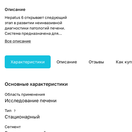
Описание
Hepatus 6 открывает следующий
этап в развитии неинвазивной
диагностики патологий печени.
Система предназначена для
точной количественной оценки
Все описание
фиброза и стеатоза печени при
хронических заболеваниях,
обеспечивая раннее выявление
нарушений и повышение
Характеристики
Описание
Отзывы
Как куп
эффективности терапии и
восстановительного процесса.
Основные характеристики
Область применения
Исследование печени
Тип
?
Стационарный
Сегмент