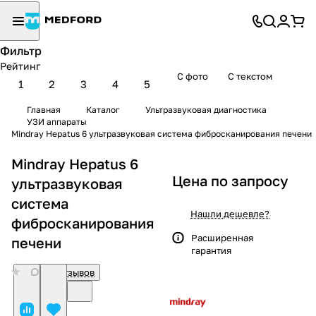
Фильтр
Рейтинг
С фото
С текстом
1
2
3
4
5
Главная
Каталог
Ультразвуковая диагностика
УЗИ аппараты
Mindray Hepatus 6 ультразвуковая система фибросканирования печени
Mindray Hepatus 6
Цена по запросу
ультразвуковая
система
Нашли дешевле?
фибросканирования
Расширенная
печени
гарантия
0
Нет отзывов