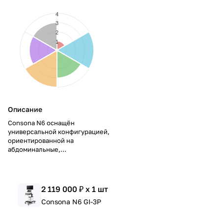
4
3
2
1
Описание
Consona N6 оснащён
универсальной конфигурацией,
ориентированной на
абдоминальные,
внутриполостные и сосудистые
обследования. Эффективен в
гинекологической,
урологической и общей
2 119 000 ₽ x 1 шт
клинической практике.
Consona N6 GI-3P