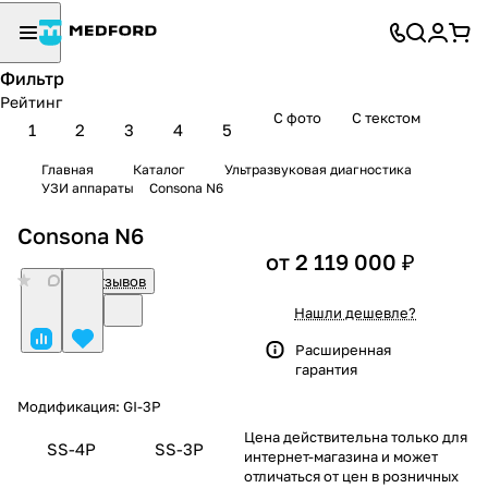
Фильтр
Рейтинг
С фото
С текстом
1
2
3
4
5
Главная
Каталог
Ультразвуковая диагностика
УЗИ аппараты
Consona N6
Consona N6
от 2 119 000 ₽
0
Нет отзывов
Нашли дешевле?
Расширенная
гарантия
Модификация:
GI-3P
Цена действительна только для
SS-4P
SS-3P
интернет-магазина и может
отличаться от цен в розничных