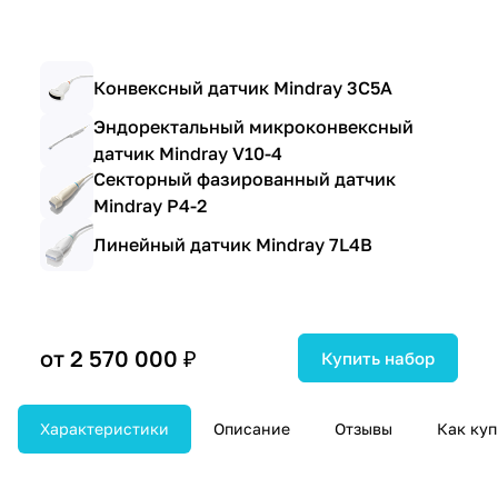
Конвексный датчик Mindray 3C5A
Эндоректальный микроконвексный
датчик Mindray V10-4
Секторный фазированный датчик
Mindray P4-2
Линейный датчик Mindray 7L4B
от 2 570 000 ₽
Купить набор
Характеристики
Описание
Отзывы
Как куп