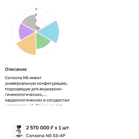
4
3
2
1
Описание
Consona N6 имеет
универсальную конфигурацию,
подходящую для акушерско-
гинекологических,
кардиологических и сосудистых
исследований. Решение для
многопрофильных клиник с
разными типами пациентов.
2 570 000 ₽ x 1 шт
Consona N6 SS-4P