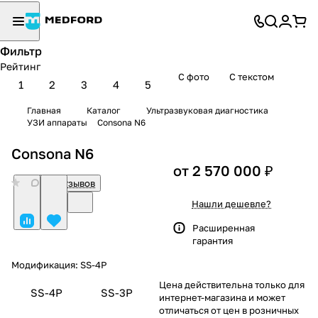
Фильтр
Рейтинг
С фото
С текстом
1
2
3
4
5
Главная
Каталог
Ультразвуковая диагностика
УЗИ аппараты
Consona N6
Consona N6
от 2 570 000 ₽
0
Нет отзывов
Нашли дешевле?
Расширенная
гарантия
Модификация:
SS-4P
Цена действительна только для
SS-4P
SS-3P
интернет-магазина и может
отличаться от цен в розничных