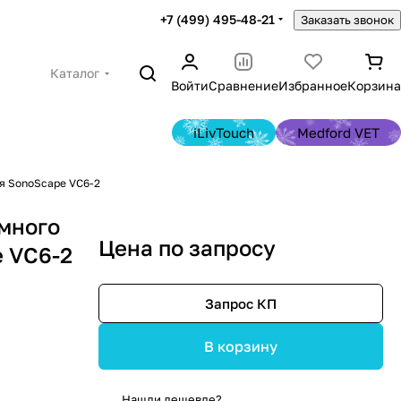
+7 (499) 495-48-21
Заказать звонок
Каталог
Войти
Сравнение
Избранное
Корзина
iLivTouch
Medford VET
я SonoScape VC6-2
много
Цена по запросу
 VC6-2
Запрос КП
В корзину
Нашли дешевле?