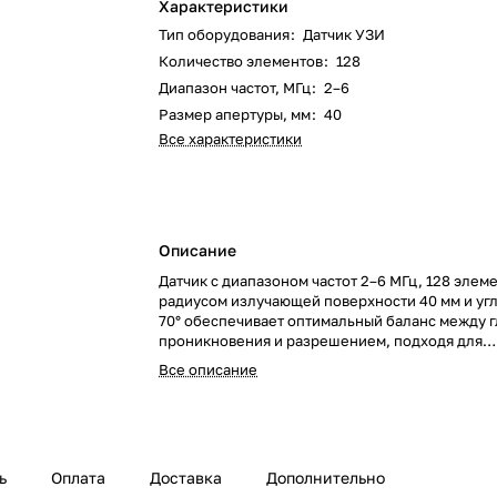
Характеристики
Тип оборудования
:
Датчик УЗИ
Количество элементов
:
128
Диапазон частот, МГц
:
2–6
Размер апертуры, мм
:
40
Все характеристики
Описание
Датчик с диапазоном частот 2–6 МГц, 128 элем
радиусом излучающей поверхности 40 мм и уг
70° обеспечивает оптимальный баланс между 
проникновения и разрешением, подходя для
абдоминальных, акушерско-гинекологических
Все описание
педиатрических исследований.
ь
Оплата
Доставка
Дополнительно