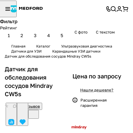
Фильтр
Рейтинг
С фото
С текстом
1
2
3
4
5
Главная
Каталог
Ультразвуковая диагностика
Датчики для УЗИ
Карандашные УЗИ датчики
Датчик для обследования сосудов Mindray CW5s
Датчик для
Цена по запросу
обследования
сосудов Mindray
Нашли дешевле?
CW5s
Расширенная
гарантия
0
Нет отзывов