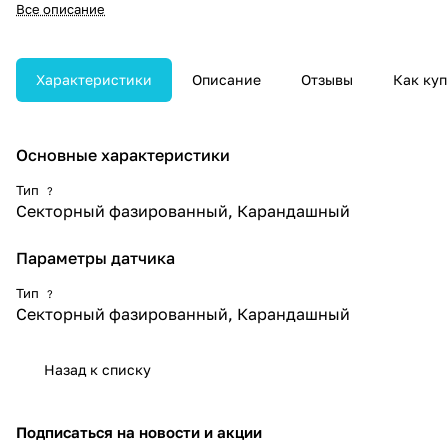
в кардиологии. Обеспечивает
Все описание
точную оценку
высокоскоростного кровотока и
используется для измерения
градиентов давления в
Характеристики
Описание
Отзывы
Как куп
сердечных клапанах.
Основные характеристики
Тип
?
Секторный фазированный, Карандашный
Параметры датчика
Тип
?
Секторный фазированный, Карандашный
Назад к списку
Подписаться
на новости и акции