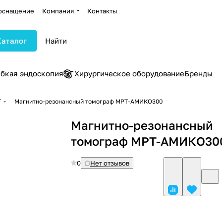
оснащение
Компания
Контакты
Каталог
ибкая эндоскопия
Хирургическое оборудование
Бренды
Т
Магнитно-резонансный томограф МРТ-АМИКО300
Магнитно-резонансный
томограф МРТ-АМИКО30
0
Нет отзывов