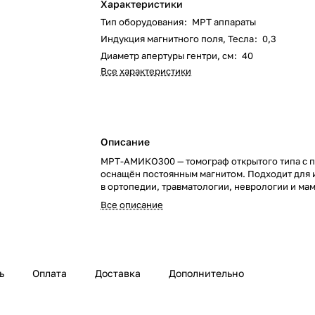
Характеристики
Тип оборудования
:
МРТ аппараты
Индукция магнитного поля, Тесла
:
0,3
Диаметр апертуры гентри, см
:
40
Все характеристики
Описание
МРТ-АМИКО300 — томограф открытого типа с по
оснащён постоянным магнитом. Подходит для
в ортопедии, травматологии, неврологии и ма
Все описание
ь
Оплата
Доставка
Дополнительно