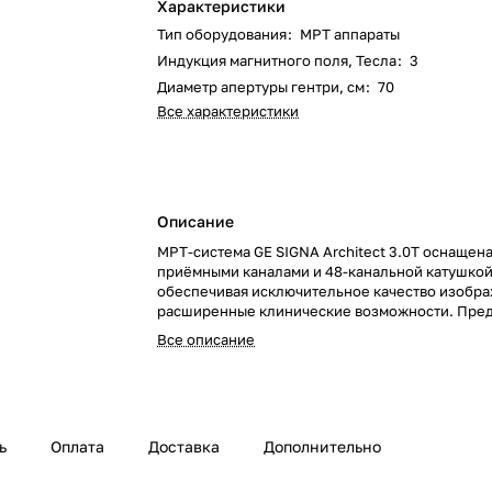
Характеристики
Тип оборудования
:
МРТ аппараты
Индукция магнитного поля, Тесла
:
3
Диаметр апертуры гентри, см
:
70
Все характеристики
Описание
МРТ-система GE SIGNA Architect 3.0T оснащена
приёмными каналами и 48-канальной катушкой
обеспечивая исключительное качество изобр
расширенные клинические возможности. Пре
для высокоточной диагностики в широком спе
Все описание
медицинских областей.
ь
Оплата
Доставка
Дополнительно