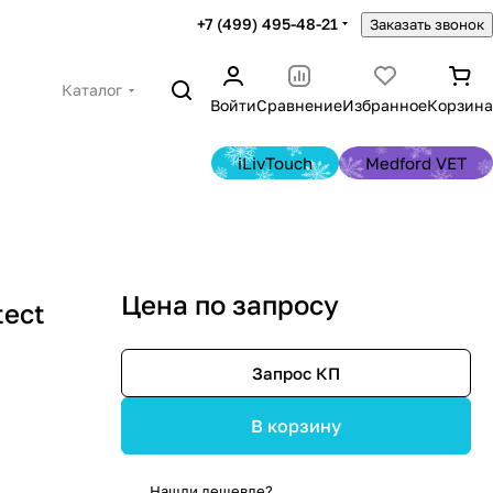
+7 (499) 495-48-21
Заказать звонок
Каталог
Войти
Сравнение
Избранное
Корзина
iLivTouch
Medford VET
Цена по запросу
tect
Запрос КП
В корзину
Нашли дешевле?