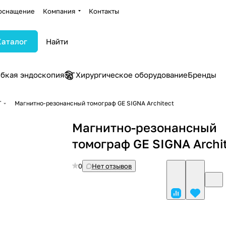
оснащение
Компания
Контакты
Каталог
ибкая эндоскопия
Хирургическое оборудование
Бренды
Т
Магнитно-резонансный томограф GE SIGNA Architect
Магнитно-резонансный
томограф GE SIGNA Archi
0
Нет отзывов