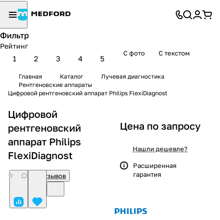
Фильтр
Рейтинг
С фото
С текстом
1
2
3
4
5
Главная
Каталог
Лучевая диагностика
Рентгеновские аппараты
Цифровой рентгеновский аппарат Philips FlexiDiagnost
Цифровой
Цена по запросу
рентгеновский
аппарат Philips
Нашли дешевле?
FlexiDiagnost
Расширенная
гарантия
0
Нет отзывов