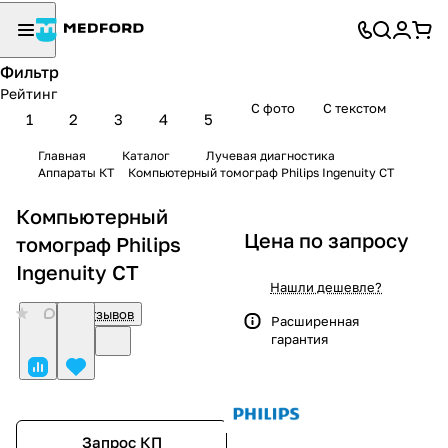
Фильтр
Рейтинг
С фото
С текстом
1
2
3
4
5
Главная
Каталог
Лучевая диагностика
Аппараты КТ
Компьютерный томограф Philips Ingenuity CT
Компьютерный
Цена по запросу
томограф Philips
Ingenuity CT
Нашли дешевле?
0
Нет отзывов
Расширенная
гарантия
Запрос КП