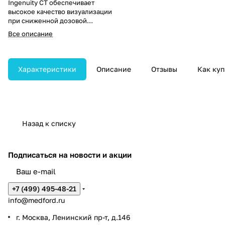
Ingenuity CT обеспечивает
высокое качество визуализации
при сниженной дозовой
нагрузке, интеграцию с ИТ-
Все описание
инфраструктурой и
эффективные инструменты для
совместной работы. Аппараты
ориентированы на повышение
Характеристики
Описание
Отзывы
Как куп
рентабельности и качества
обслуживания пациентов, а
также поддерживают
масштабируемость по мере
развития медицинского
учреждения.
Назад к списку
Подписаться
на новости и акции
+7 (499) 495-48-21
info@medford.ru
г. Москва, Ленинский пр-т, д.146