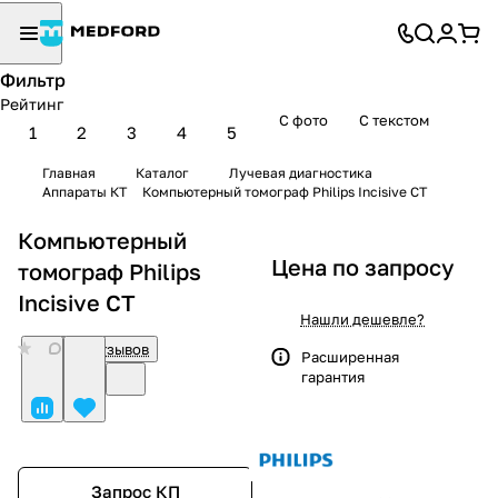
Фильтр
Рейтинг
С фото
С текстом
1
2
3
4
5
Главная
Каталог
Лучевая диагностика
Аппараты КТ
Компьютерный томограф Philips Incisive CT
Компьютерный
Цена по запросу
томограф Philips
Incisive CT
Нашли дешевле?
0
Нет отзывов
Расширенная
гарантия
Запрос КП