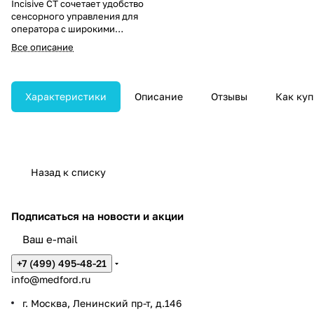
Incisive CT сочетает удобство
сенсорного управления для
оператора с широкими
функциональными
Все описание
возможностями системы,
обеспечивая ориентированный
на пациента и адаптивный
подход к выполнению
Характеристики
Описание
Отзывы
Как куп
клинических исследований.
Назад к списку
Подписаться
на новости и акции
+7 (499) 495-48-21
info@medford.ru
г. Москва, Ленинский пр-т, д.146