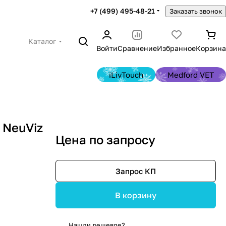
+7 (499) 495-48-21
Заказать звонок
Каталог
Войти
Сравнение
Избранное
Корзина
iLivTouch
Medford VET
 NeuViz
Цена по запросу
Запрос КП
В корзину
Нашли дешевле?