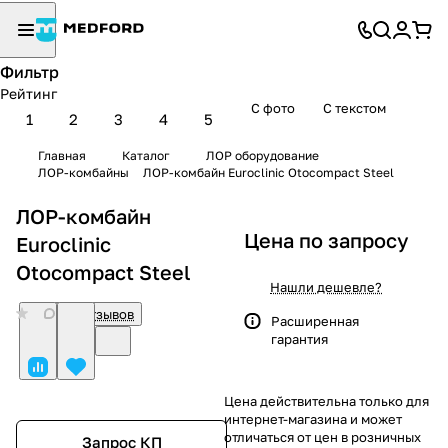
Фильтр
Рейтинг
С фото
С текстом
1
2
3
4
5
Главная
Каталог
ЛОР оборудование
ЛОР-комбайны
ЛОР-комбайн Euroclinic Otocompact Steel
ЛОР-комбайн
Цена по запросу
Euroclinic
Otocompact Steel
Нашли дешевле?
0
Нет отзывов
Расширенная
гарантия
Цена действительна только для
интернет-магазина и может
отличаться от цен в розничных
Запрос КП