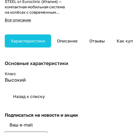
STEEL от Euroclinic (Италия) —
компактная мобильная система
на колёсах с современным
дизайном и расширенным
Все описание
комплектом инструментов для
диагностики и терапии.
Характеристики
Описание
Отзывы
Как куп
Основные характеристики
Класс
Высокий
Назад к списку
Подписаться
на новости и акции