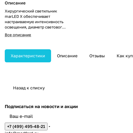
Описание
Хирургический светильник
marLED X обеспечивает
настраиваемую интенсивность
освещения, диаметр светового
поля и цветовую температуру в
Все описание
зависимости от требований
операции. Все 96 светодиодов
регулируются индивидуально
для точного освещения рабочей
Характеристики
Описание
Отзывы
Как куп
зоны.
Назад к списку
Подписаться
на новости и акции
+7 (499) 495-48-21