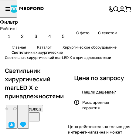
Фильтр
Рейтинг
С фото
С текстом
1
2
3
4
5
Главная
Каталог
Хирургическое оборудование
Светильники хирургические
Светильник хирургический marLED X с принадлежностями
Светильник
Цена по запросу
хирургический
marLED X с
Нашли дешевле?
принадлежностями
Расширенная
гарантия
0
Нет отзывов
Цена действительна только для
интернет-магазина и может