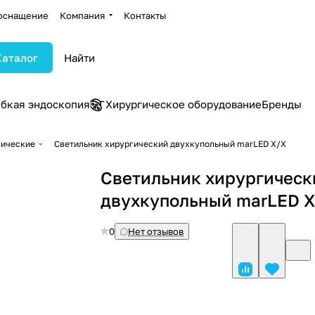
оснащение
Компания
Контакты
Каталог
ибкая эндоскопия
Хирургическое оборудование
Бренды
гические
Светильник хирургический двухкупольный marLED X/X
Светильник хирургическ
двухкупольный marLED 
0
Нет отзывов