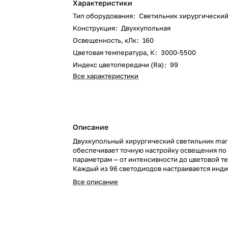
Характеристики
Тип оборудования
:
Светильник хирургически
Конструкция
:
Двухкупольная
Освещенность, кЛк
:
160
Цветовая температура, К
:
3000-5500
Индекс цветопередачи (Ra)
:
99
Все характеристики
Описание
Двухкупольный хирургический светильник mar
обеспечивает точную настройку освещения по
параметрам — от интенсивности до цветовой т
Каждый из 96 светодиодов настраивается инд
для адаптации к любой клинической задаче.
Все описание