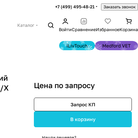
+7 (499) 495-48-21
Заказать звонок
Каталог
Войти
Сравнение
Избранное
Корзина
iLivTouch
Medford VET
ий
Цена по запросу
X/X
Запрос КП
В корзину
Нашли дешевле?