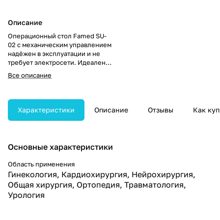
Описание
Операционный стол Famed SU-
02 с механическим управлением
надёжен в эксплуатации и не
требует электросети. Идеален
для полевых условий,
Все описание
небольших клиник и военных
медицинских учреждений.
Характеристики
Описание
Отзывы
Как куп
Основные характеристики
Область применения
Гинекология, Кардиохирургия, Нейрохирургия,
Общая хирургия, Ортопедия, Травматология,
Урология