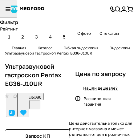
Фильтр
Рейтинг
С фото
С текстом
1
2
3
4
5
Главная
Каталог
Гибкая эндоскопия
Эндоскопы
Ультразвуковой гастроскоп Pentax EG36-J10UR
Ультразвуковой
Цена по запросу
гастроскоп Pentax
EG36-J10UR
Нашли дешевле?
0
Нет отзывов
Расширенная
гарантия
Цена действительна только для
интернет-магазина и может
отличаться от цен в розничных
Запрос КП