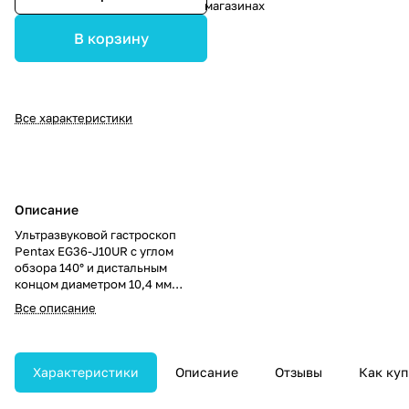
магазинах
В корзину
Все характеристики
Описание
Ультразвуковой гастроскоп
Pentax EG36-J10UR с углом
обзора 140° и дистальным
концом диаметром 10,4 мм
предназначен для
Все описание
высокоточной диагностики ЖКТ.
Оснащён инструментальным
каналом 2,4 мм и обеспечивает
широкий диапазон изгиба
Характеристики
Описание
Отзывы
Как куп
дистальной части.