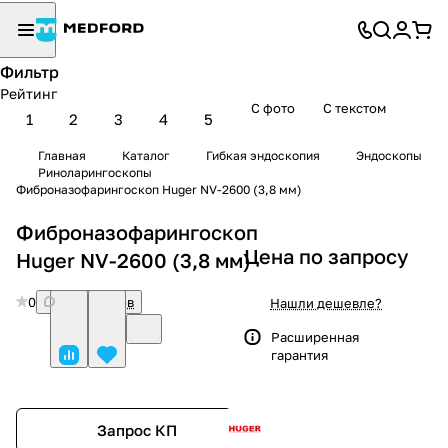
Фильтр
Рейтинг
С фото
С текстом
1
2
3
4
5
Главная
Каталог
Гибкая эндоскопия
Эндоскопы
Риноларингоскопы
Фиброназофарингоскоп Huger NV-2600 (3,8 мм)
Фиброназофарингоскоп
Цена по запросу
Huger NV-2600 (3,8 мм)
0
Нет отзывов
Нашли дешевле?
Расширенная
гарантия
Запрос КП