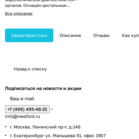
органов. Оснащён дистальным
концом диаметром 3,8 мм,
Все описание
инструментальным каналом 4,0 мм,
рабочей длиной 300 мм, глубиной
резкости 2–50 мм и изгибом
дистальной части 130° вверх/вниз.
Характеристики
Описание
Отзывы
Как куп
Назад к списку
Подписаться
на новости и акции
+7 (499) 495-48-21
info@medford.ru
г. Москва, Ленинский пр-т, д.146
г. Екатеринбург ул. Малышева 51, офис 1907