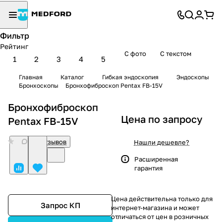
Фильтр
Рейтинг
С фото
С текстом
1
2
3
4
5
Главная
Каталог
Гибкая эндоскопия
Эндоскопы
Бронхоскопы
Бронхофиброскоп Pentax FB-15V
Бронхофиброскоп
Цена по запросу
Pentax FB-15V
0
Нет отзывов
Нашли дешевле?
Расширенная
гарантия
Цена действительна только для
Запрос КП
интернет-магазина и может
отличаться от цен в розничных