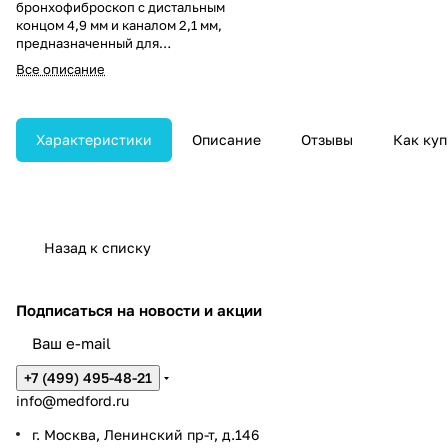
бронхофиброскоп с дистальным
концом 4,9 мм и каналом 2,1 мм,
предназначенный для
диагностики дыхательных
Все описание
путей. Обеспечивает глубину
резкости 3–50 мм и изгиб
дистальной части 180° вверх и
130° вниз.
Характеристики
Описание
Отзывы
Как куп
Назад к списку
Подписаться
на новости и акции
+7 (499) 495-48-21
info@medford.ru
г. Москва, Ленинский пр-т, д.146