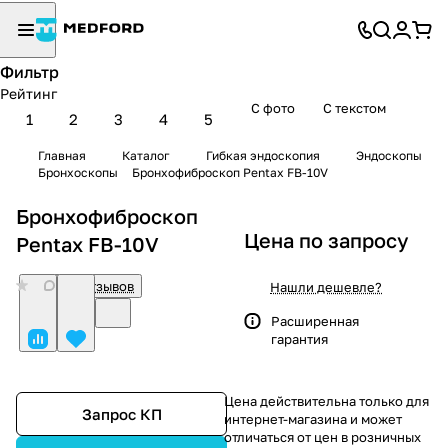
Фильтр
Рейтинг
С фото
С текстом
1
2
3
4
5
Главная
Каталог
Гибкая эндоскопия
Эндоскопы
Бронхоскопы
Бронхофиброскоп Pentax FB-10V
Бронхофиброскоп
Цена по запросу
Pentax FB-10V
0
Нет отзывов
Нашли дешевле?
Расширенная
гарантия
Цена действительна только для
Запрос КП
интернет-магазина и может
отличаться от цен в розничных