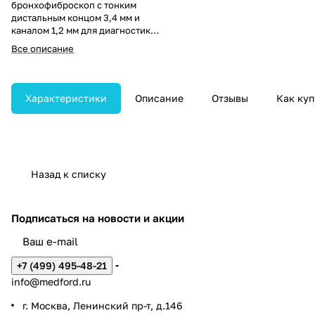
бронхофиброскоп с тонким
дистальным концом 3,4 мм и
каналом 1,2 мм для диагностики
узких дыхательных путей.
Все описание
Обеспечивает точную
визуализацию на глубине до 50
мм и высокую маневренность.
Характеристики
Описание
Отзывы
Как куп
Назад к списку
Подписаться
на новости и акции
+7 (499) 495-48-21
info@medford.ru
г. Москва, Ленинский пр-т, д.146