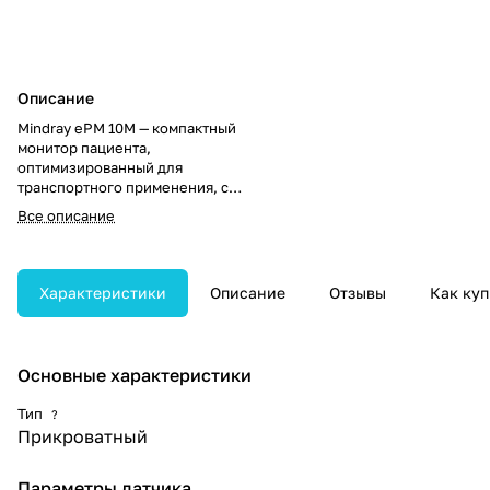
Описание
Mindray ePM 10M — компактный
монитор пациента,
оптимизированный для
транспортного применения, с
автономной работой до 6 часов
Все описание
и удобной ручкой для
переноски. Обеспечивает
надёжный мониторинг в
условиях повышенной
Характеристики
Описание
Отзывы
Как куп
мобильности.
Основные характеристики
Тип
?
Прикроватный
Параметры датчика