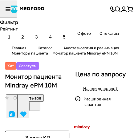
Фильтр
Рейтинг
С фото
С текстом
1
2
3
4
5
Главная
Каталог
Анестезиология и реанимация
Мониторы пациента
Монитор пациента Mindray ePM 10M
Хит
Советуем
Цена по запросу
Монитор пациента
Mindray ePM 10M
Нашли дешевле?
0
Нет отзывов
Расширенная
гарантия
Запрос КП