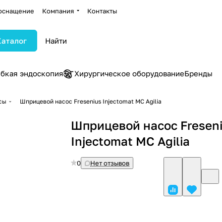
оснащение
Компания
Контакты
Каталог
ибкая эндоскопия
Хирургическое оборудование
Бренды
сы
Шприцевой насос Fresenius Injectomat MC Agilia
Шприцевой насос Fresen
Injectomat MC Agilia
0
Нет отзывов