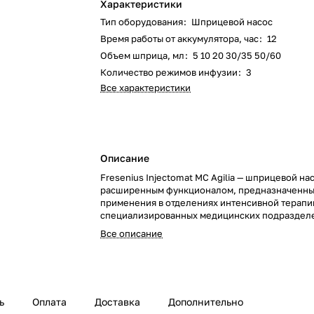
Характеристики
Тип оборудования
:
Шприцевой насос
Время работы от аккумулятора, час
:
12
Объем шприца, мл
:
5 10 20 30/35 50/60
Количество режимов инфузии
:
3
Все характеристики
Описание
Fresenius Injectomat MC Agilia — шприцевой нас
расширенным функционалом, предназначенны
применения в отделениях интенсивной терапи
специализированных медицинских подраздел
Обеспечивает точное и безопасное введение
Все описание
лекарственных препаратов.
ь
Оплата
Доставка
Дополнительно