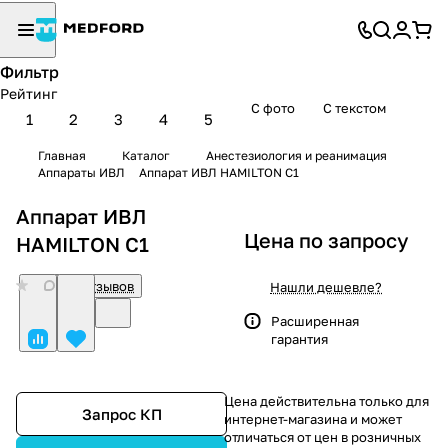
Фильтр
Рейтинг
С фото
С текстом
1
2
3
4
5
Главная
Каталог
Анестезиология и реанимация
Аппараты ИВЛ
Аппарат ИВЛ HAMILTON C1
Аппарат ИВЛ
Цена по запросу
HAMILTON C1
0
Нет отзывов
Нашли дешевле?
Расширенная
гарантия
Цена действительна только для
Запрос КП
интернет-магазина и может
отличаться от цен в розничных