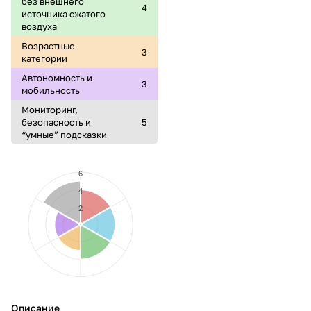
без внешнего
4
источника сжатого
воздуха
Возрастные
3
категории
Автономность и
3
мобильность
Мониторинг,
безопасность и
5
“умные” подсказки
6
4
2
Описание