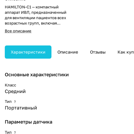
HAMILTON-C1 — компактный
аппарат ИВЛ, предназначенный
для вентиляции пациентов всех
возрастных групп, включая
новорождённых. Подходит для
Все описание
применения в реанимации,
послеоперационных палатах и
при транспортировке внутри
медицинского учреждения.
Характеристики
Описание
Отзывы
Как куп
Основные характеристики
Класс
Средний
Тип
?
Портативный
Параметры датчика
Тип
?