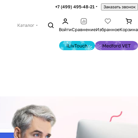
+7 (499) 495-48-21
Заказать звонок
Каталог
Войти
Сравнение
Избранное
Корзина
iLivTouch
Medford VET