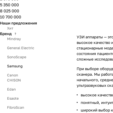
5 350 000
8 025 000
10 700 000
Наши предложения
Хит
Бренд
?
УЗИ аппараты — эт
Mindray
высокое качество 
стационарные моде
General Electric
состояния пациент
SonoScape
сложные исследова
Samsung
При выборе оборуд
сканера. Мы работ
Canon
начального, средне
CHISON
ультразвуковых ск
Edan
высокое качеств
Esaote
понятный, интуи
FibroScan
широкий выбор к