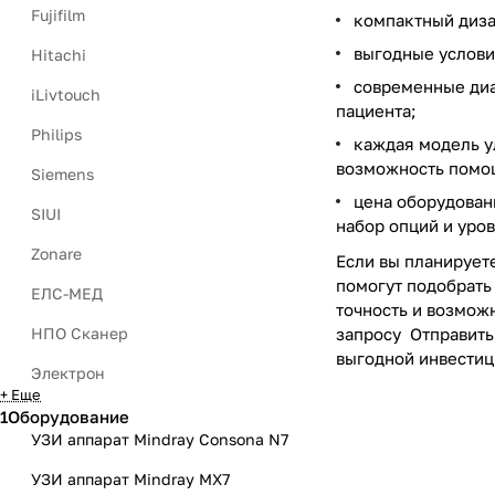
Fujifilm
компактный диза
выгодные услови
Hitachi
современные диа
iLivtouch
пациента;
Philips
каждая модель у
возможность помощ
Siemens
цена оборудован
SIUI
набор опций и уро
Zonare
Если вы планирует
помогут подобрать
ЕЛС-МЕД
точность и возмож
запросу Отправить
НПО Сканер
выгодной инвестиц
Электрон
+ Еще
1Оборудование
УЗИ аппарат Mindray Consona N7
УЗИ аппарат Mindray MX7