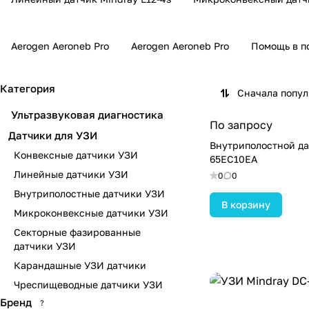
Aerogen Aeroneb Pro
Aerogen Aeroneb Pro
Помощь в п
Категория
Сначала попу
Ультразвуковая диагностика
По запросу
Датчики для УЗИ
Внутриполостной да
Конвексные датчики УЗИ
65EC10EA
Линейные датчики УЗИ
0
0
Внутриполостные датчики УЗИ
В корзину
Микроконвексные датчики УЗИ
Секторные фазированные
датчики УЗИ
Карандашные УЗИ датчики
Чреспищеводные датчики УЗИ
Бренд
?