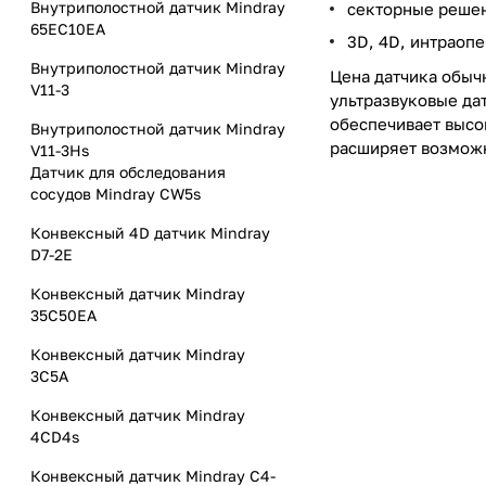
Внутриполостной датчик Mindray
секторные решен
65EC10EA
3D, 4D, интраоп
Внутриполостной датчик Mindray
Цена датчика обычн
V11-3
ультразвуковые дат
обеспечивает высо
Внутриполостной датчик Mindray
расширяет возможн
V11-3Hs
Датчик для обследования
сосудов Mindray CW5s
Конвексный 4D датчик Mindray
D7-2E
Конвексный датчик Mindray
35C50EA
Конвексный датчик Mindray
3C5A
Конвексный датчик Mindray
4CD4s
Конвексный датчик Mindray C4-