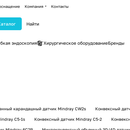
оснащение
Компания
Контакты
Каталог
ибкая эндоскопия
Хирургическое оборудование
Бренды
Внутриполостные
Микро
 УЗИ
датчики УЗИ
датчик
72 товара
76 товар
анный карандашный датчик Mindray CW2s
Конвексный датч
indray C5-1s
Конвексный датчик Mindray C5-2
Конвексн
ик Mindray 6C2P
Микроконвексный объемный 3D/4D датчик