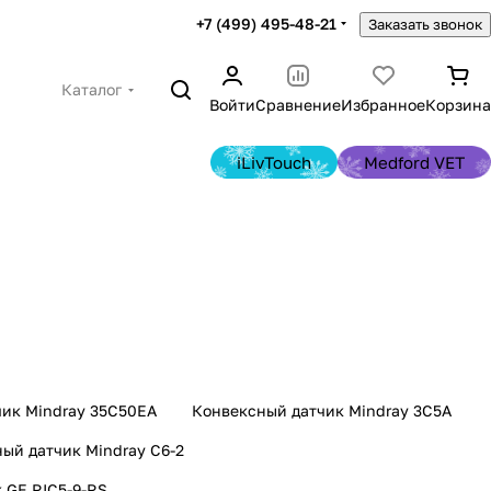
+7 (499) 495-48-21
Заказать звонок
Каталог
Войти
Сравнение
Избранное
Корзина
iLivTouch
Medford VET
конвексные
Секторные
и УЗИ
фазированные датчики
ов
83 товара
УЗИ
ик Mindray 35C50EA
Конвексный датчик Mindray 3C5A
ый датчик Mindray C6-2
 GE RIC5-9-RS