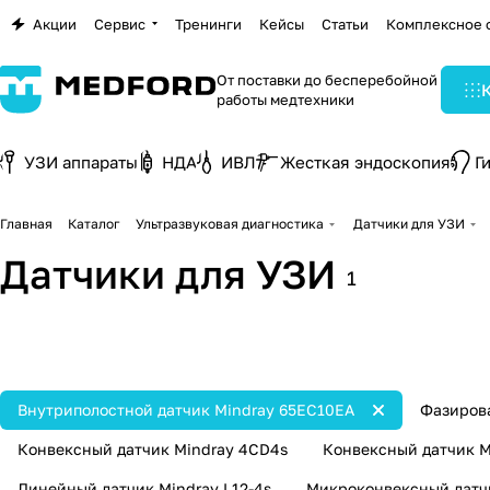
Акции
Сервис
Тренинги
Кейсы
Статьи
Комплексное 
От поставки до бесперебойной
работы медтехники
УЗИ аппараты
НДА
ИВЛ
Жесткая эндоскопия
Г
Главная
Каталог
Ультразвуковая диагностика
Датчики для УЗИ
Датчики для УЗИ
Карандашные УЗИ
Чреспищеводные
1
Конвексные датчики УЗИ
Линейные датчики
датчики
датчики УЗИ
126 товаров
166 товаров
12 товаров
11 товаров
Внутриполостной датчик Mindray 65EC10EA
Фазиров
Конвексный датчик Mindray 4CD4s
Конвексный датчик M
Линейный датчик Mindray L12-4s
Микроконвексный датч