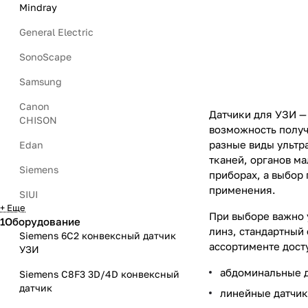
Mindray
General Electric
SonoScape
Samsung
Canon
Датчики для УЗИ — 
CHISON
возможность получи
разные виды ультра
Edan
тканей, органов м
Siemens
приборах, а выбор
применения.
SIUI
+ Еще
При выборе важно 
1Оборудование
линз, стандартный 
Siemens 6C2 конвексный датчик
ассортименте дост
УЗИ
абдоминальные д
Siemens C8F3 3D/4D конвексный
датчик
линейные датчики