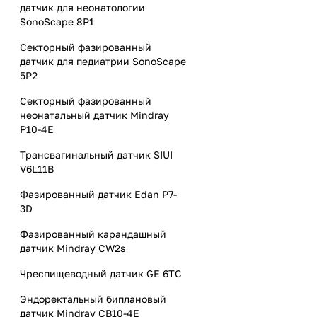
датчик для неонатологии
SonoScape 8P1
Секторный фазированный
датчик для педиатрии SonoScape
5P2
Секторный фазированный
неонатальный датчик Mindray
P10-4E
Трансвагинальный датчик SIUI
V6L11B
Фазированный датчик Edan P7-
3D
Фазированный карандашный
датчик Mindray CW2s
Чреспищеводный датчик GE 6TC
Эндоректальный биплановый
датчик Mindray CB10-4E