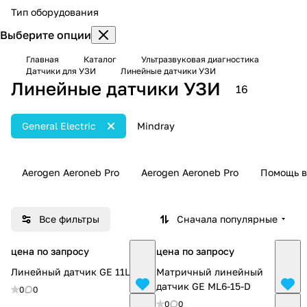
Тип оборудования
Выберите опции
Главная
Каталог
Ультразвуковая диагностика
Датчики для УЗИ
Линейные датчики УЗИ
Линейные датчики УЗИ
16
General Electric
Mindray
Aerogen Aeroneb Pro
Aerogen Aeroneb Pro
Помощь в
Все фильтры
Сначала популярные
цена по запросу
цена по запросу
Линейный датчик GE 11L-D
Матричный линейный
датчик GE ML6-15-D
0
0
0
0